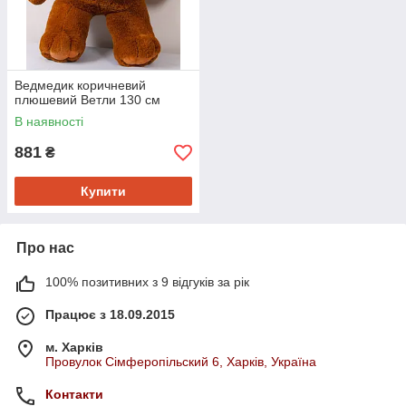
Ведмедик коричневий
плюшевий Ветли 130 см
В наявності
Ведмедик «Ветли», 130 см (колір — сірий)
881
₴
В основі виробництва — якісний штучний хутро,
володіє гіпоалергенними властивостями. Це м'яка і
Купити
красива іграшка.
Про нас
100% позитивних з 9 відгуків за рік
Працює з 18.09.2015
вичка» з
м. Харків
он і
Провулок Сімферопільский 6, Харків, Україна
ращий
Контакти