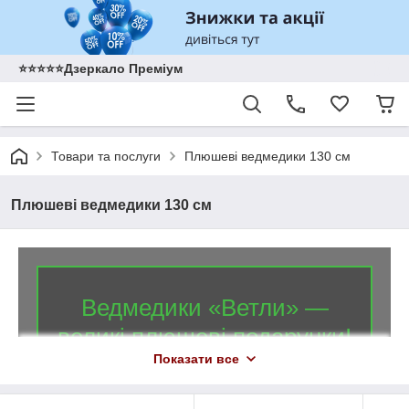
⭐️⭐️⭐️⭐️⭐️Дзеркало Преміум
Товари та послуги
Плюшеві ведмедики 130 см
Плюшеві ведмедики 130 см
Ведмедики «Ветли» —
великі плюшеві подарунки!
Показати все
130
Красиві і м'які ведмедики від
до
190
см — вироби на будь-який смак!