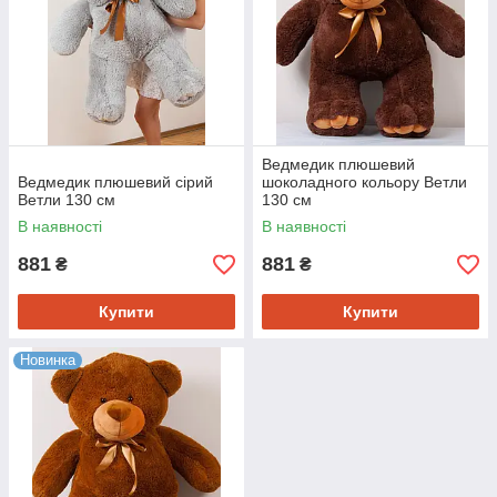
иємне на
Ведмедик плюшевий
Ведмедик плюшевий сірий
шоколадного кольору Ветли
Ветли 130 см
130 см
Ведмедик «Ветли», 190 см (колір — білий)
В наявності
В наявності
Плюшевий красень, про який, напевно, мріє кожна
дівчина. Це дуже приємне на дотик і м'яке виріб.
881
881
₴
₴
Купити
Купити
Новинка
й
ргенними
ива