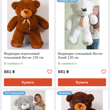
Краща Ціна
 дотик
я
расивий і
Ведмедик «Ветли», 190 см (колір — білий)
Ведмедик коричневий
Ведмедик плюшевий Ветли
плюшевий Ветли 130 см
білий 130 см
Білосніжний, дуже приємний на дотик плюшевий
ведмедик підійде для подарунка коханій дівчині.
В наявності
В наявності
Це красивий і милий презент.
881
881
₴
₴
Купити
Купити
Топ продажів
Новинка
апевно,