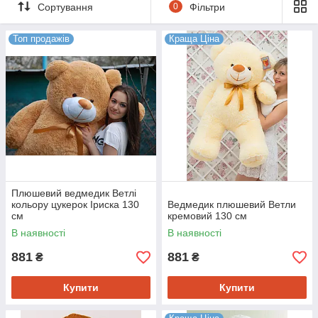
Сортування
0
Фільтри
Високоякісні матеріали, професійне пошиття,
Топ продажів
Краща Ціна
великий асортимент.
Доступні ціни для оптових і роздрібних клієнтів.
Система знижок.
Оперативна доставка замовлень по всій Україні, у
разі передоплати — за рахунок компанії.
У каталог
Плюшевий ведмедик Ветлі
кольору цукерок Іриска 130
Ведмедик плюшевий Ветли
Вибір наших покупців
см
кремовий 130 см
В наявності
В наявності
881
881
₴
₴
Купити
Купити