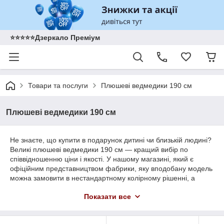
⭐️⭐️⭐️⭐️⭐️Дзеркало Преміум
Товари та послуги
Плюшеві ведмедики 190 см
Плюшеві ведмедики 190 см
Не знаєте, що купити в подарунок дитині чи близькій людині?
Великі плюшеві ведмедики 190 см — кращий вибір по
співвідношенню ціни і якості. У нашому магазині, який є
офіційним представництвом фабрики, яку вподобану модель
можна замовити в нестандартному колірному рішенні, а
також з інших ексклюзивним параметрами замовника. У нас
Показати все
вас чекають приємні ціни як на опт так і роздріб. Плюшеві
ведмеді будуть доставлені вам в найкоротші терміни будь-
яким перевізником на вибір клієнта.