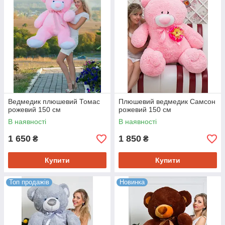
не змінюється. Мы используем современные наполнители,
которые не слеживаются и не сбиваются. Также стоит
добавить и невероятно легкий вес. Даже гигантские
плюшевые медведи будет легко переносить с места на
место ребенку. Наша ценовая политика лояльна. Мы
производители, поэтому не используем торговых наценок и
предлагаем купить свой товар совсем недорого. Так
сотрудничество с нами выгодно как для разовой покупки, так
и на постоянной основе. Большие плюшевые медведи 150
см — один из самых ходовых видов мягких игрушек на
нашем рынке, которые не зависят от сезона или
Ведмедик плюшевий Томас
Плюшевий ведмедик Самсон
определенных дат, они будут хорошо продаваться всегда.
рожевий 150 см
рожевий 150 см
Оформить заказ очень просто! По все вопросам
В наявності
В наявності
обращайтесь к нашим менеджерам.
1 650
1 850
₴
₴
Купити
Купити
Топ продажів
Новинка