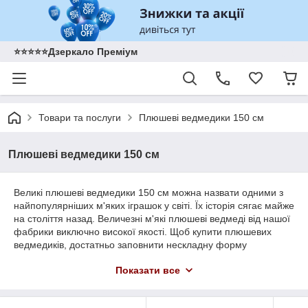
⭐️⭐️⭐️⭐️⭐️Дзеркало Преміум
Товари та послуги
Плюшеві ведмедики 150 см
Плюшеві ведмедики 150 см
Великі плюшеві ведмедики 150 см можна назвати одними з
найпопулярніших м'яких іграшок у світі. Їх історія сягає майже
на століття назад. Величезні м'які плюшеві ведмеді від нашої
фабрики виключно високої якості. Щоб купити плюшевих
ведмедиків, достатньо заповнити нескладну форму
замовлення. Всі м'які іграшки в каталозі можна придбати так
Показати все
недорого, що навіть вартість з доставкою буде дуже вигідною.