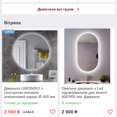
Дивитися всі групи
Вітрина
–26%
Дзеркало LKRS50FO з
Овальне дзеркало з Led
сенсорною кнопкою
підсвічуванням для ванної
алюмінієвий каркас Ø 450 мм
400*800 мм. Дзеркало
(10102345)
ширяюче зі світлодіодним
Готово до відправки
В наявності
Лед підсвічуванням
2 560
2 900
₴
₴
3 440 ₴