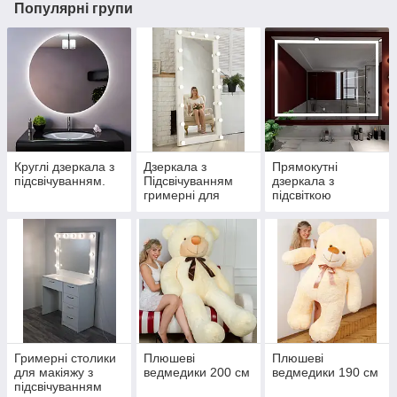
Популярні групи
Круглі дзеркала з
Дзеркала з
Прямокутні
підсвічуванням.
Підсвічуванням
дзеркала з
гримерні для
підсвіткою
макіяжу.
Гримерні столики
Плюшеві
Плюшеві
для макіяжу з
ведмедики 200 см
ведмедики 190 см
підсвічуванням