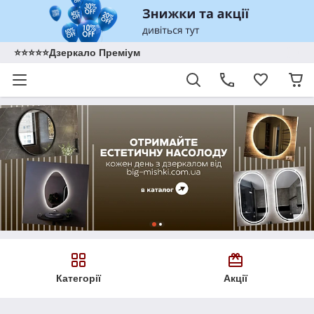
⭐️⭐️⭐️⭐️⭐️Дзеркало Преміум
Категорії
Акції