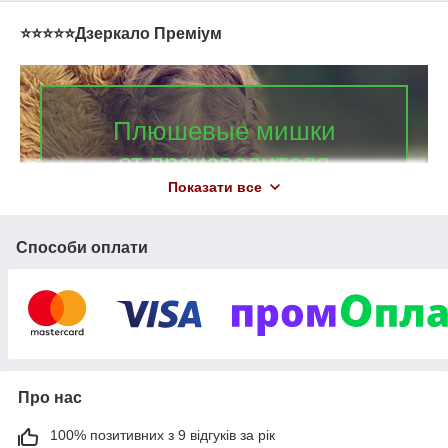
⭐️⭐️⭐️⭐️⭐️Дзеркало Преміум
Плюшевые мишки
от производителя
Показати все
Игрушки от 38 до 240 сантиметров —
110
более
моделей в наличии!
Способи оплати
5 лет на рынке. Отправка день в день при заказе
до 16:00. Скидки оптовикам. Работа по системе
дропшиппинг. Бесплатная доставка при 100%
предоплате. Приятные презенты!
Оценить ассортимент
Про нас
100% позитивних з 9 відгуків за рік