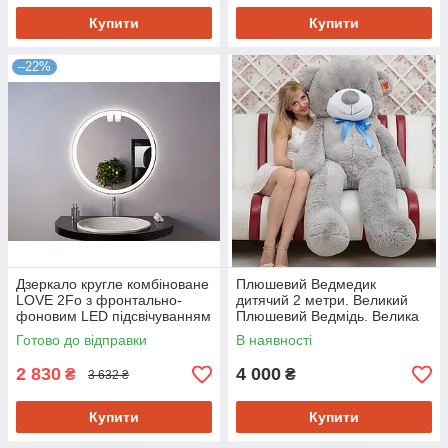
Купити
Купити
–22%
Дзеркало кругле комбіноване
Плюшевий Ведмедик
LOVE 2Fo з фронтально-
дитячий 2 метри. Великий
фоновим LED підсвічуванням
Плюшевий Ведмідь. Велика
500 мм (203050)
М'яка іграшка Ведмедик 200
Готово до відправки
В наявності
см.
2 830
4 000
₴
₴
3 632 ₴
Купити
Купити