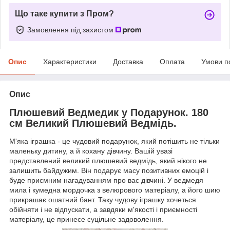
Що таке купити з Пром?
Замовлення під захистом
Опис
Характеристики
Доставка
Оплата
Умови п
Опис
Плюшевий Ведмедик у Подарунок. 180
см Великий Плюшевий Ведмідь.
М'яка іграшка - це чудовий подарунок, який потішить не тільки
маленьку дитину, а й кохану дівчину. Вашій увазі
представлений великий плюшевий ведмідь, який нікого не
залишить байдужим. Він подарує масу позитивних емоцій і
буде приємним нагадуванням про вас дівчині. У ведмедя
мила і кумедна мордочка з велюрового матеріалу, а його шию
прикрашає ошатний бант. Таку чудову іграшку хочеться
обійняти і не відпускати, а завдяки м'якості і приємності
матеріалу, це принесе суцільне задоволення.