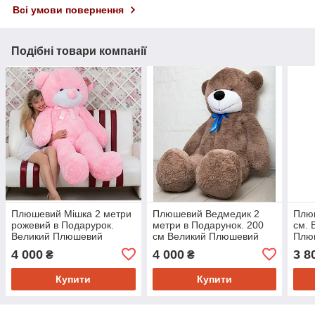
Всі умови повернення
Подібні товари компанії
Плюшевий Мішка 2 метри
Плюшевий Ведмедик 2
Плю
рожевий в Подарурок.
метри в Подарунок. 200
см. 
Великий Плюшевий
см Великий Плюшевий
Плю
Ведмідь 200 см, велика
Ведмідь Капучино. М'яка
М'як
4 000
4 000
3 8
₴
₴
м'яка іграшка Плюшевий.
іграшка.
Пода
Купити
Купити