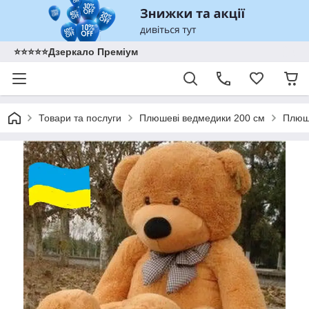
⭐️⭐️⭐️⭐️⭐️Дзеркало Преміум
Товари та послуги
Плюшеві ведмедики 200 см
Плюше