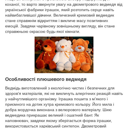
коханої, то варто звернути увагу на двометрового ведмедя від
української фабрики іграшок, який розтопить серце навіть
найвибагливішої дівчини. Величезний кремовий ведмедик
стане справжнім відкриттям і викличе масу позитивних
емоцій. Завдяки чарівному зовнішньому вигляду, він стане
справжньою окрасою будь-якої кімнати.
Особливості плюшевого ведмедя
Ведмідь виготовлений з екологічно чистих і безпечних для
здоров'я матеріалів, які не викличуть алергічних реакцій навіть
у найчутливішого організму. Іграшка пошита з м'якого і
приємного на дотик хутра кремового кольору. Його мила і
добра мордочка виконана з велюрового матеріалу. Шию
ведмедика прикрашає великий і ошатний бант. Як
наповнювач, завдяки якому зберігається форма іграшки,
використовується харківський синтепон. Двометровий