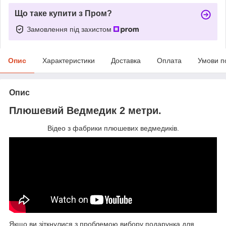
Що таке купити з Пром?
Замовлення під захистом
Опис
Характеристики
Доставка
Оплата
Умови п
Опис
Плюшевий Ведмедик 2 метри.
Відео з фабрики плюшевих ведмедиків.
Якщо ви зіткнулися з проблемою вибору подарунка для