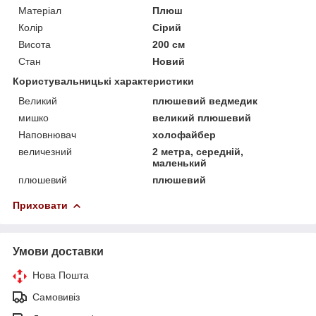
Матеріал
Плюш
Колір
Сірий
Висота
200 см
Стан
Новий
Користувальницькі характеристики
Великий
плюшевий ведмедик
мишко
великий плюшевий
Наповнювач
холофайбер
величезний
2 метра, середній,
маленький
плюшевий
плюшевий
Приховати
Умови доставки
Нова Пошта
Самовивіз