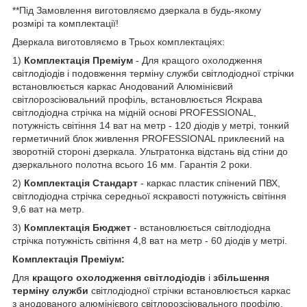
**Під Замовлення виготовляємо дзеркала в будь-якому
розмірі та комплектації!
Дзеркала виготовляємо в Трьох комплектаціях:
1)
Комплектація Преміум
- Для кращого охолодження
світлодіодів і подовження терміну служби світлодіодної стрічки
встановлюється каркас Анодований Алюмінієвий
світлорозсіювальний профіль, встановлюється Яскрава
світлодіодна стрічка на мідній основі PROFESSIONAL,
потужність світіння 14 ват на метр - 120 діодів у метрі, тонкий
герметичний блок живлення PROFESSIONAL приклеєний на
зворотній стороні дзеркала. Ультратонка відстань від стіни до
дзеркального полотна всього 16 мм. Гарантія 2 роки.
2)
Комплектація Стандарт
- каркас пластик спінений ПВХ,
світлодіодна стрічка середньої яскравості потужність світіння
9,6 ват на метр.
3)
Комплектація Бюджет
- встановлюється світлодіодна
стрічка потужність світіння 4,8 ват на метр - 60 діодів у метрі.
Комплектація Преміум:
Для
кращого охолодження світлодіодів
і
збільшення
терміну служби
світлодіодної стрічки встановлюється каркас
з анодованого алюмінієвого світлорозсіювального профілю.