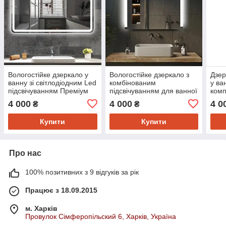
Вологостійке дзеркало у
Вологостійке дзеркало з
Дзер
ванну зі світлодіодним Led
комбінованим
у ва
підсвічуванням Преміум
підсвічуванням для ванної
комп
Комплектація 60*40 см.
кімнати 40*60 см. Преміум
кути
4 000
4 000
4 0
₴
₴
Комплектація
Купити
Купити
Про нас
100% позитивних з 9 відгуків за рік
Працює з 18.09.2015
м. Харків
Провулок Сімферопільский 6, Харків, Україна