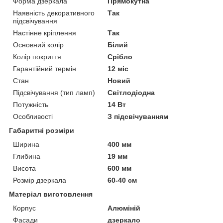
Форма дзеркала
Прямокутна
Наявність декоративного
Так
підсвічування
Настінне кріплення
Так
Основний колір
Білий
Колір покриття
Срібло
Гарантійний термін
12 міс
Стан
Новий
Підсвічування (тип ламп)
Світлодіодна
Потужність
14 Вт
Особливості
З підсвічуванням
Габаритні розміри
Ширина
400 мм
Глибина
19 мм
Висота
600 мм
Розмір дзеркала
60-40 см
Матеріал виготовлення
Корпус
Алюміній
Фасади
дзеркало