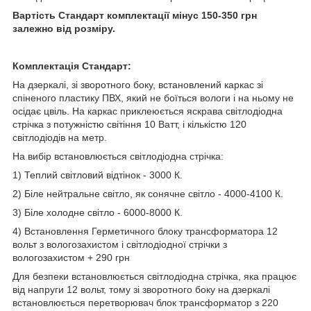
Вартість Стандарт комплектації мінус 150-350 грн
залежно від розміру.
Комплектація Стандарт:
На дзеркалі, зі зворотного боку, встановлений каркас зі
спіненого пластику ПВХ, який не боїться вологи і на ньому не
осідає цвіль. На каркас приклеюється яскрава світлодіодна
стрічка з потужністю світіння 10 Ватт, і кількістю 120
світлодіодів на метр.
На вибір встановлюється світлодіодна стрічка:
1) Теплий світловий відтінок - 3000 К.
2) Біле нейтральне світло, як сонячне світло - 4000-4100 К.
3) Біле холодне світло - 6000-8000 К.
4) Встановлення Герметичного блоку трансформатора 12
вольт з вологозахистом і світлодіодної стрічки з
вологозахистом + 290 грн
Для безпеки встановлюється світлодіодна стрічка, яка працює
від напруги 12 вольт, тому зі зворотного боку на дзеркалі
встановлюється перетворювач блок трансформатор з 220