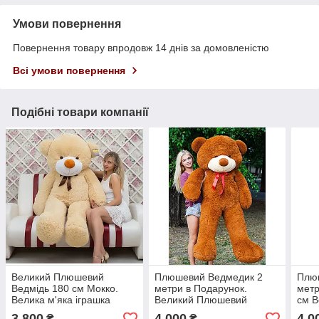
Умови повернення
Повернення товару впродовж 14 днів за домовленістю
Всі умови повернення
Подібні товари компанії
Великий Плюшевий
Плюшевий Ведмедик 2
Плю
Ведмідь 180 см Мокко.
метри в Подарунок.
метр
Велика м'яка іграшка
Великий Плюшевий
см 
Мішка Плюшевий.
Ведмідь 200 см
Ведм
3 800
4 000
4 0
₴
₴