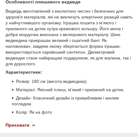
Особливості плюшевого ведмедя
Ведмідь виготовлений з екологічно чистих і безпечних для
здоров'я матеріалів, які не викличуть алергічних реакцій навіть
у найчутливішого організму. Іграшка пошита з м'якого і
приємного на дотик хутра кремового кольору. Його мила і
добра мордочка виконана з велюрового матеріалу. Шию
ведмедика прикрашає великий і ошатний бант. Як
наповнювач, завдяки якому зберігається форма іграшки,
використовується харківський синтепон. Двометровий
ведмедик стане найкращим подарунком, як для малюка, так і
для дорослого.
Характеристики
:
Розмір: 180 см (висота ведмедика).
Матеріал: Якісний плюш, м'який і приємний на дотик.
Дизайн: Класичний дизайн із привабливим і милим
поглядом.
Колір: Як на фото
Приховати