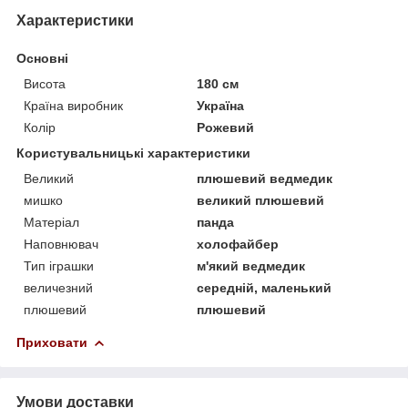
Характеристики
Основні
Висота
180 см
Країна виробник
Україна
Колір
Рожевий
Користувальницькі характеристики
Великий
плюшевий ведмедик
мишко
великий плюшевий
Матеріал
панда
Наповнювач
холофайбер
Тип іграшки
м'який ведмедик
величезний
середній, маленький
плюшевий
плюшевий
Приховати
Умови доставки