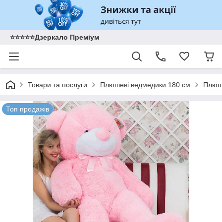
⭐️⭐️⭐️⭐️⭐️Дзеркало Преміум
Товари та послуги
Плюшеві ведмедики 180 см
Плюше
Топ продажів