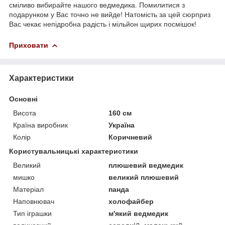
сміливо вибирайте нашого ведмедика. Помилитися з
подарунком у Вас точно не вийде! Натомість за цей сюрприз
Вас чекає непідробна радість і мільйон щирих посмішок!
Приховати
Характеристики
Основні
Висота
160 см
Країна виробник
Україна
Колір
Коричневий
Користувальницькі характеристики
Великий
плюшевий ведмедик
мишко
великий плюшевий
Матеріал
панда
Наповнювач
холофайбер
Тип іграшки
м'який ведмедик