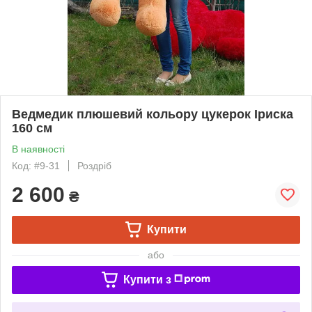
Ведмедик плюшевий кольору цукерок Іриска
160 см
В наявності
Код: #9-31
Роздріб
2 600
₴
Купити
або
Купити з