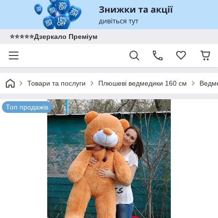
⭐️⭐️⭐️⭐️⭐️Дзеркало Преміум
Товари та послуги
Плюшеві ведмедики 160 см
Ведме
Топ продажів