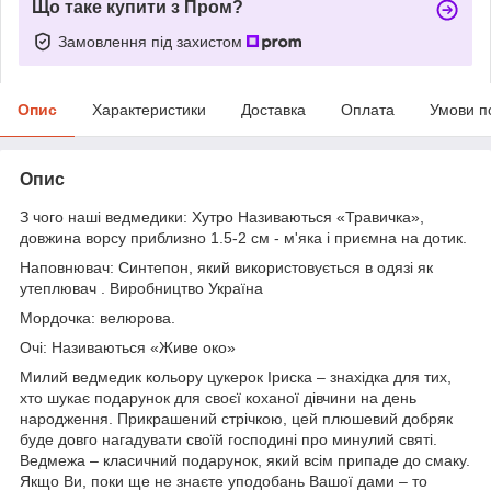
Що таке купити з Пром?
Замовлення під захистом
Опис
Характеристики
Доставка
Оплата
Умови п
Опис
З чого наші ведмедики: Хутро Називаються «Травичка»,
довжина ворсу приблизно 1.5-2 см - м'яка і приємна на дотик.
Наповнювач: Синтепон, який використовується в одязі як
утеплювач . Виробництво Україна
Мордочка: велюрова.
Очі: Називаються «Живе око»
Милий ведмедик кольору цукерок Іриска – знахідка для тих,
хто шукає подарунок для своєї коханої дівчини на день
народження. Прикрашений стрічкою, цей плюшевий добряк
буде довго нагадувати своїй господині про минулий святі.
Ведмежа – класичний подарунок, який всім припаде до смаку.
Якщо Ви, поки ще не знаєте уподобань Вашої дами – то