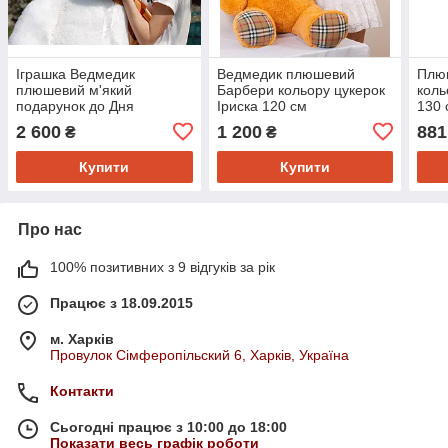
Іграшка Ведмедик
Ведмедик плюшевий
Плюш
плюшевий м'який
Барбери кольору цукерок
коль
подарунок до Дня
Іриска 120 см
130 
Народження білий 160 см
2 600
1 200
881
₴
₴
Купити
Купити
Про нас
100% позитивних з 9 відгуків за рік
Працює з 18.09.2015
м. Харків
Провулок Сімферопільский 6, Харків, Україна
Контакти
Сьогодні працює з 10:00 до 18:00
Показати весь графік роботи